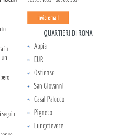
invia email
rto,
QUARTIERI DI ROMA
Appia
ta in
e un
EUR
Ostiense
bbero
San Giovanni
Casal Palocco
Pigneto
di seguito
Lungotevere
pleanno