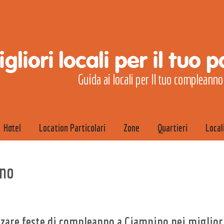
Hotel
Location Particolari
Zone
Quartieri
Locali
ino
zzare feste di compleanno a Ciampino nei migliori