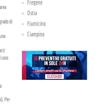
Fregene
’area
Ostia
 grado di
Fiumicino
Ciampino
 una
arti
l caso
lo
o). Per