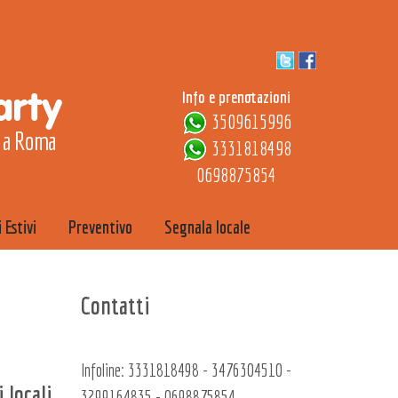
Info e prenotazioni
3509615996
3331818498
0698875854
 Estivi
Preventivo
Segnala locale
Contatti
Infoline:
3331818498
-
3476304510
-
 locali
3299164835
-
0698875854