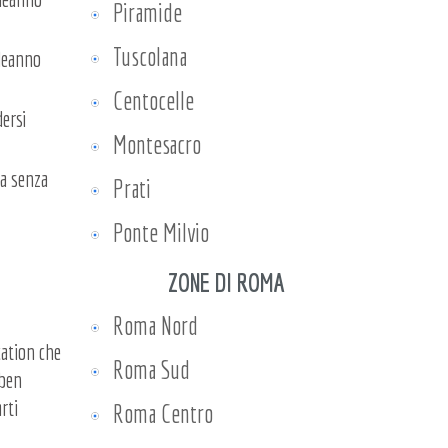
Piramide
Tuscolana
pleanno
Centocelle
dersi
Montesacro
ma senza
Prati
Ponte Milvio
ZONE DI ROMA
Roma Nord
cation che
Roma Sud
 ben
rti
Roma Centro