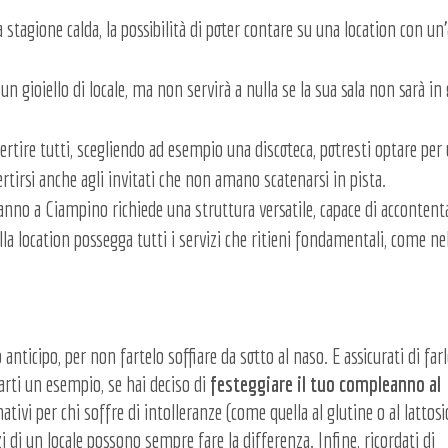
 stagione calda, la possibilità di poter contare su una location con un
n gioiello di locale, ma non servirà a nulla se la sua sala non sarà in
ertire tutti, scegliendo ad esempio una discoteca, potresti optare per
vertirsi anche agli invitati che non amano scatenarsi in pista.
eanno a Ciampino richiede una struttura versatile, capace di accontent
lla location possegga tutti i servizi che ritieni fondamentali, come ne
anticipo, per non fartelo soffiare da sotto al naso. E assicurati di far
rti un esempio, se hai deciso di
festeggiare il tuo compleanno al
ativi per chi soffre di intolleranze (come quella al glutine o al lattosi
 di un locale possono sempre fare la differenza. Infine, ricordati di